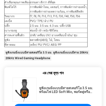
ตัวเลือกคุณภาพเสียง
ธรรมดา ดีกว่า ดีที่สุด
พิมพ์โลโก้
การพิมพ์ผ้าไหม, เลเซอร์, การพิมพ์การถ่ายเทน้ำ,
การพิมพ์การถ่ายเทความร้อน, การพิมพ์สีหลัก
วิทยากร
f7, f8, f9, f10, f13, f15, f30, f40, f50, f56
เคเบิ้ล
PVC/ TPE/ ผ้า/ PU
ปลั๊ก
2.5 มม. 3.5 มม. 6.3 มม. ปลั๊ก USB
เบาะรองหู
ฟองน้ำ ผ้า หนัง ซิลิโคน
สารละลายพื้นผิว
ปกติ/ เคลือบ UV/ ยางเคลือบน้ำมัน/ ชุบ
หูฟัง
พลาสติก(ABS), ไม้, โลหะ
ที่คาดผม
เหล็ก/ PU/ PVC/ ABS/ PP
หูฟังเกมมิ่งแบบมีสายสเตอริโอ 3.5 มม. หูฟังเกมมิ่งแบบมีสาย 20kHz
20kHz Wired Gaming Headphone
এর সেরা মূল্য পান
หูฟังเกมมิ่งแบบมีสายสเตอริโอ 3.5 มม.
พร้อมไฟ LED Soft Mic, พอร์ตคู่หรือ
พอร์ตเดียว