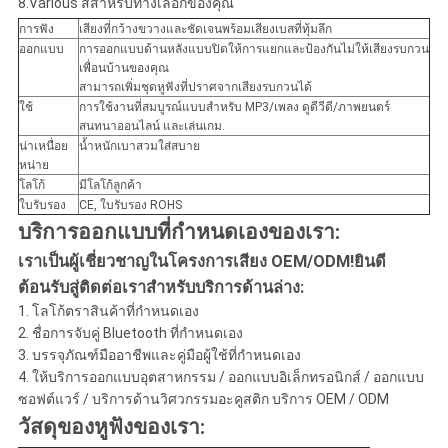
8.Various สีสำหรับทางเลือกของคุณ
การฟัง
เสียงที่กว้างขวางและชัดเจนพร้อมเสียงเบสที่ทุ้มลึก
ออกแบบ
การออกแบบด้านหลังแบบปิดให้การแยกและป้องกันไม่ให้เสียงรบกวน
เพื่อนบ้านของคุณ
สามารถเพิ่มชุดหูฟังที่ปราศจากเสียงรบกวนได้
ใช้
การใช้งานที่สมบูรณ์แบบสำหรับ MP3/เพลง ดูดีวีดี/ภาพยนตร์
สนทนาออนไลน์ และเล่นเกม.
น่าเหนื่อย
น้ำหนักเบาสวมใส่สบาย
หน่าย
โลโก้
มีโลโก้ลูกค้า
ใบรับรอง
CE, ใบรับรอง ROHS
บริการออกแบบที่กำหนดเองของเรา:
เราเป็นผู้เชี่ยวชาญในโครงการเสียง OEM/ODM!ยินดี
ต้อนรับสู่ติดต่อเราสำหรับบริการด้านล่าง:
1. โลโก้ตราสินค้าที่กำหนดเอง
2. ชื่อการจับคู่ Bluetooth ที่กำหนดเอง
3. บรรจุภัณฑ์มืออาชีพและคู่มือผู้ใช้ที่กำหนดเอง
4. ให้บริการออกแบบอุตสาหกรรม / ออกแบบอิเล็กทรอนิกส์ / ออกแบบ
ซอฟต์แวร์ / บริการด้านวิศวกรรมอะคูสติก บริการ OEM / ODM
วัสดุของหูฟังของเรา: