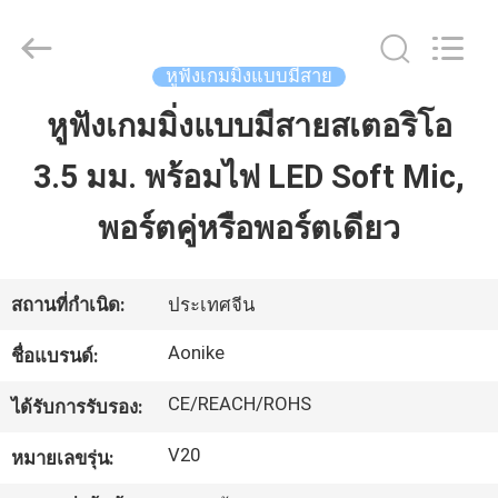
©
2020
-
2025
Shengpai
หูฟังเกมมิ่งแบบมีสาย
Electronics
Co,ltd.
All
หูฟังเกมมิ่งแบบมีสายสเตอริโอ
บ้าน
Rights
Reserved.
3.5 มม. พร้อมไฟ LED Soft Mic,
ผลิตภัณฑ์
พอร์ตคู่หรือพอร์ตเดียว
เกี่ยว
สถานที่กำเนิด:
ประเทศจีน
กับ
Aonike
ชื่อแบรนด์:
เรา
CE/REACH/ROHS
ได้รับการรับรอง:
V20
หมายเลขรุ่น:
ทัวร์