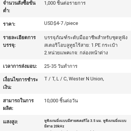
จำนวนสั่งซื้อขั้น
1,000 ชิ้นต่อรายการ
โรงงาน
ต่ำ:
USD$4-7 /piece
ราคา:
ควบคุม
รายละเอียดการ
บรรจุภัณฑ์ระดับมืออาชีพสำหรับชุดหูฟัง
คุณภาพ
บรรจุ:
สเตอริโอบลูทูธไร้สาย: 1.PE กระเป๋า
2.หน่วยแพคเกจ: กล่องหน้าต่าง
ติดต่อ
เวลาการส่งมอบ:
25-35 วันทำการ
เรา
T / T, L / C, Wester N Union,
เงื่อนไขการชำระ
เงิน:
ขอ
สามารถในการ
10,000 ชิ้นต่อวัน
ผลิต:
อ้าง
แสงสูง:
หูฟังเกมมิ่งแบบมีสายสเตอริโอ 3.5 มม. หูฟังเกมมิ่งแบบ
มีสาย 20kHz