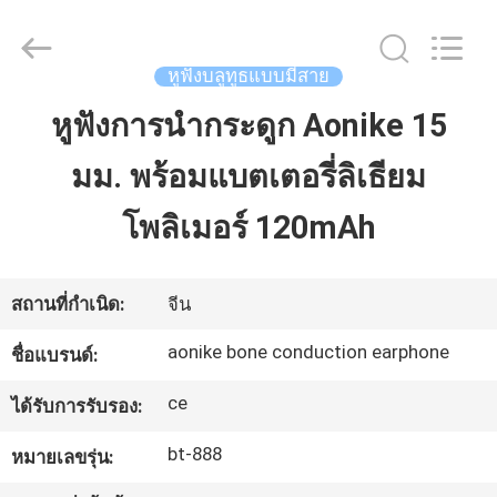
©
2020
-
2025
Shengpai
หูฟังบลูทูธแบบมีสาย
Electronics
Co,ltd.
All
หูฟังการนำกระดูก Aonike 15
บ้าน
Rights
Reserved.
มม. พร้อมแบตเตอรี่ลิเธียม
ผลิตภัณฑ์
โพลิเมอร์ 120mAh
เกี่ยว
สถานที่กำเนิด:
จีน
กับ
aonike bone conduction earphone
ชื่อแบรนด์:
เรา
ce
ได้รับการรับรอง:
bt-888
หมายเลขรุ่น:
ทัวร์