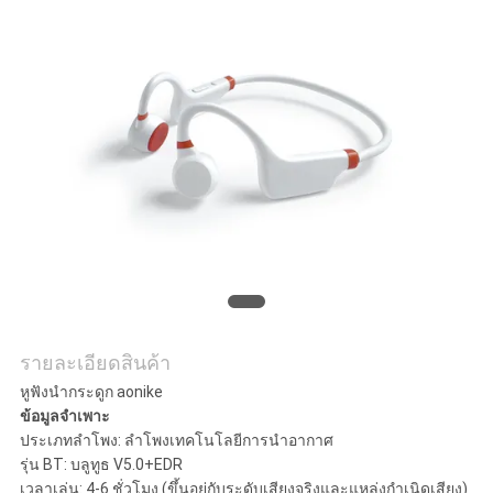
แผนผัง
เว็บไซต์
PRIVACY
POLICY
รายละเอียดสินค้า
หูฟังนำกระดูก aonike
ข้อมูลจำเพาะ
ประเภทลำโพง: ลำโพงเทคโนโลยีการนำอากาศ
รุ่น BT: บลูทูธ V5.0+EDR
เวลาเล่น: 4-6 ชั่วโมง (ขึ้นอยู่กับระดับเสียงจริงและแหล่งกำเนิดเสียง)