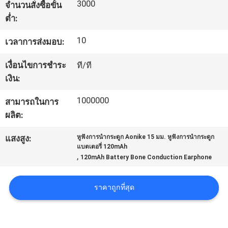
3000
จำนวนสั่งซื้อขั้น
โรงงาน
ต่ำ:
10
เวลาการส่งมอบ:
ควบคุม
เงื่อนไขการชำระ
ที/ที
คุณภาพ
เงิน:
1000000
สามารถในการ
ติดต่อ
ผลิต:
เรา
แสงสูง:
หูฟังการนำกระดูก Aonike 15 มม. หูฟังการนำกระดูก
แบตเตอรี่ 120mAh
,
120mAh Battery Bone Conduction Earphone
ขอ
ราคาถูกที่สุด
อ้าง