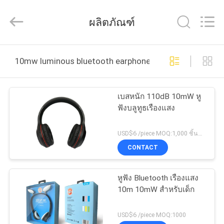
©
2020
-
ผลิตภัณฑ์
2025
Shengpai
Electronics
Co,ltd.
All
บ้าน
Rights
10mw luminous bluetooth earphones ผลิตออนไลน์
Reserved.
ผลิตภัณฑ์
เบสหนัก 110dB 10mW หู
ฟังบลูทูธเรืองแสง
เกี่ยว
USD$6 /piece MOQ:1,000 ชิ้นต่อรายการ
CONTACT
กับ
เรา
หูฟัง Bluetooth เรืองแสง
10m 10mW สำหรับเด็ก
ทัวร์
USD$6 /piece MOQ:1000