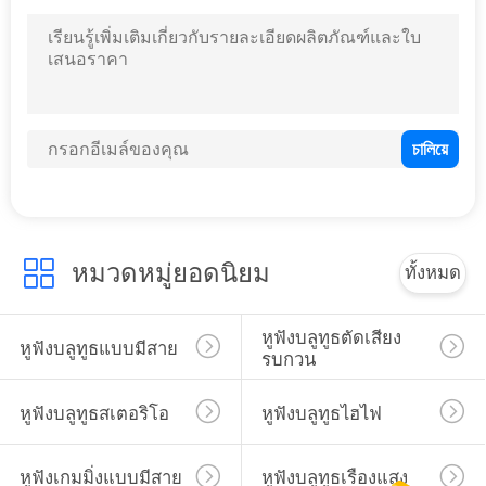
หมวดหมู่ยอดนิยม
ทั้งหมด
หูฟังบลูทูธตัดเสียง
หูฟังบลูทูธแบบมีสาย
รบกวน
หูฟังบลูทูธสเตอริโอ
หูฟังบลูทูธไฮไฟ
หูฟังเกมมิ่งแบบมีสาย
หูฟังบลูทูธเรืองแสง