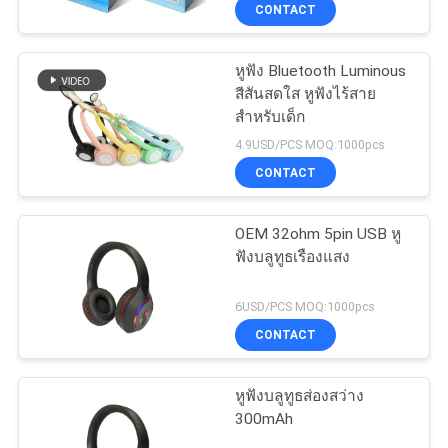
CONTACT
โรงงาน
หูฟัง Bluetooth Luminous
สีสันสดใส หูฟังไร้สาย
ควบคุม
สำหรับเด็ก
คุณภาพ
4.9USD/PCS MOQ:1000pcs
CONTACT
ติดต่อ
OEM 32ohm 5pin USB หู
ฟังบลูทูธเรืองแสง
เรา
6USD/PCS MOQ:1000pcs
CONTACT
ขอ
อ้าง
หูฟังบลูทูธส่องสว่าง
300mAh