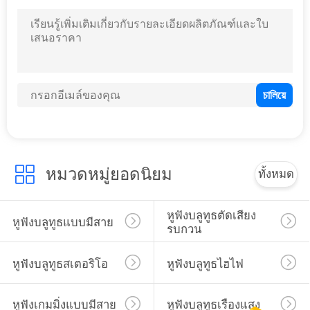
หมวดหมู่ยอดนิยม
ทั้งหมด
หูฟังบลูทูธตัดเสียง
หูฟังบลูทูธแบบมีสาย
รบกวน
หูฟังบลูทูธสเตอริโอ
หูฟังบลูทูธไฮไฟ
หูฟังเกมมิ่งแบบมีสาย
หูฟังบลูทูธเรืองแสง