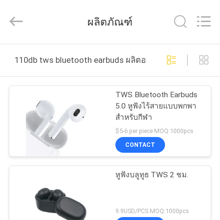
©
2020
-
ผลิตภัณฑ์
2026
Shengpai
Electronics
Co,ltd.
All
บ้าน
Rights
110db tws bluetooth earbuds ผลิตออนไลน์
Reserved.
ผลิตภัณฑ์
TWS Bluetooth Earbuds
5.0 หูฟังไร้สายแบบพกพา
สำหรับกีฬา
เกี่ยว
$5-6 per piece MOQ:1000pcs
CONTACT
กับ
เรา
หูฟังบลูทูธ TWS 2 ชม.
ทัวร์
9.9USD/PCS MOQ:1000pcs