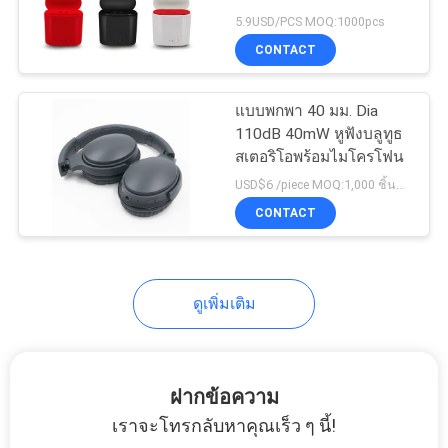
แผนผัง
5.9USD/PCS MOQ:1000pcs
CONTACT
เว็บไซต์
แบบพกพา 40 มม. Dia
PRIVACY
110dB 40mW หูฟังบลูทูธ
สเตอริโอพร้อมไมโครโฟน
POLICY
USD$6 /piece MOQ:1,000 ชิ้นต่อรายการ
CONTACT
ดูเพิ่มเติม
ฝากข้อความ
เราจะโทรกลับหาคุณเร็ว ๆ นี้!