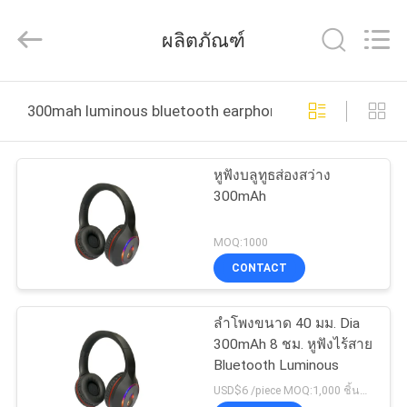
©
2020
-
ผลิตภัณฑ์
2026
Shengpai
Electronics
Co,ltd.
All
บ้าน
Rights
300mah luminous bluetooth earphones ผลิตออนไลน์
Reserved.
ผลิตภัณฑ์
หูฟังบลูทูธส่องสว่าง
300mAh
เกี่ยว
MOQ:1000
CONTACT
กับ
เรา
ลำโพงขนาด 40 มม. Dia
300mAh 8 ชม. หูฟังไร้สาย
Bluetooth Luminous
ทัวร์
USD$6 /piece MOQ:1,000 ชิ้นต่อรายการ