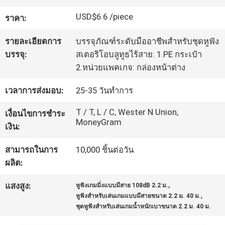
โรงงาน
USD$6.6 /piece
ราคา:
รายละเอียดการ
บรรจุภัณฑ์ระดับมืออาชีพสำหรับชุดหูฟัง
ควบคุม
บรรจุ:
สเตอริโอบลูทูธไร้สาย: 1.PE กระเป๋า
2.หน่วยแพคเกจ: กล่องหน้าต่าง
คุณภาพ
เวลาการส่งมอบ:
25-35 วันทำการ
ติดต่อ
T / T, L / C, Wester N Union,
เงื่อนไขการชำระ
MoneyGram
เงิน:
เรา
สามารถในการ
10,000 ชิ้นต่อวัน
ผลิต:
ขอ
,
แสงสูง:
หูฟังเกมมิ่งแบบมีสาย 108dB 2.2 ม.
,
อ้าง
หูฟังสำหรับเล่นเกมแบบมีสายขนาด 2.2 ม. 40 ม.
ชุดหูฟังสำหรับเล่นเกมน้ำหนักเบาขนาด 2.2 ม. 40 ม.