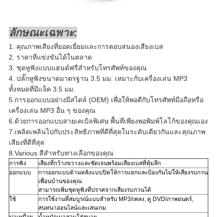
ลักษณะเฉพาะ:
1. คุณภาพเสียงที่ยอดเยี่ยมและการตอบสนองเสียงเบส
2. ราคาที่แข่งขันได้ในตลาด
3. ชุดหูฟังแบบแฮนด์ฟรีสำหรับโทรศัพท์ของคุณ
4. ปลั๊กหูฟังขนาดมาตรฐาน 3.5 มม. เหมาะกับเครื่องเล่น MP3
ทั้งหมดที่มีแจ็ค 3.5 มม.
5.การออกแบบอย่างมีสไตล์ (OEM) เพื่อให้พอดีกับโทรศัพท์มือถือหรือ
เครื่องเล่น MP3 อื่น ๆ ของคุณ
6.ด้วยการออกแบบสายเคเบิลพิเศษ พื้นที่เพียงพอพิมพ์โลโก้ของคุณเอง
7.เพลิดเพลินไปกับประสิทธิภาพที่ดีที่สุดในระดับเดียวกันและคุณภาพ
เสียงที่ดีที่สุด
8.Various สีสำหรับทางเลือกของคุณ
การฟัง
เสียงที่กว้างขวางและชัดเจนพร้อมเสียงเบสที่ทุ้มลึก
ออกแบบ
การออกแบบด้านหลังแบบปิดให้การแยกและป้องกันไม่ให้เสียงรบกวน
เพื่อนบ้านของคุณ
สามารถเพิ่มชุดหูฟังที่ปราศจากเสียงรบกวนได้
ใช้
การใช้งานที่สมบูรณ์แบบสำหรับ
MP3/เพลง, ดู DVD/ภาพยนตร์,
สนทนาออนไลน์และเล่นเกม