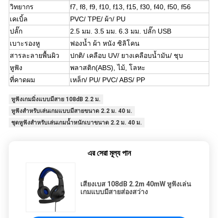
วิทยากร
f7, f8, f9, f10, f13, f15, f30, f40, f50, f56
เคเบิ้ล
PVC/ TPE/ ผ้า/ PU
ปลั๊ก
2.5 มม. 3.5 มม. 6.3 มม. ปลั๊ก USB
เบาะรองหู
ฟองน้ำ ผ้า หนัง ซิลิโคน
สารละลายพื้นผิว
ปกติ/ เคลือบ UV/ ยางเคลือบน้ำมัน/ ชุบ
หูฟัง
พลาสติก(ABS), ไม้, โลหะ
ที่คาดผม
เหล็ก/ PU/ PVC/ ABS/ PP
หูฟังเกมมิ่งแบบมีสาย 108dB 2.2 ม.
หูฟังสำหรับเล่นเกมแบบมีสายขนาด 2.2 ม. 40 ม.
ชุดหูฟังสำหรับเล่นเกมน้ำหนักเบาขนาด 2.2 ม. 40 ม.
এর সেরা মূল্য পান
เสียงเบส 108dB 2.2m 40mW หูฟังเล่น
เกมแบบมีสายส่องสว่าง