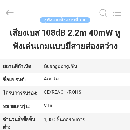
©
2020
-
2026
Shengpai
หูฟังเกมมิ่งแบบมีสาย
Electronics
Co,ltd.
All
เสียงเบส 108dB 2.2m 40mW หู
บ้าน
Rights
Reserved.
ฟังเล่นเกมแบบมีสายส่องสว่าง
ผลิตภัณฑ์
สถานที่กำเนิด:
Guangdong, จีน
เกี่ยว
Aonike
ชื่อแบรนด์:
กับ
CE/REACH/ROHS
ได้รับการรับรอง:
เรา
V18
หมายเลขรุ่น:
จำนวนสั่งซื้อขั้น
1,000 ชิ้นต่อรายการ
ทัวร์
ต่ำ: