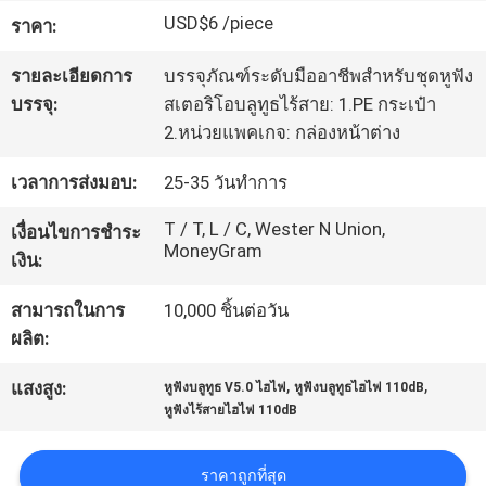
USD$6 /piece
โรงงาน
ราคา:
รายละเอียดการ
บรรจุภัณฑ์ระดับมืออาชีพสำหรับชุดหูฟัง
บรรจุ:
สเตอริโอบลูทูธไร้สาย: 1.PE กระเป๋า
ควบคุม
2.หน่วยแพคเกจ: กล่องหน้าต่าง
คุณภาพ
เวลาการส่งมอบ:
25-35 วันทำการ
T / T, L / C, Wester N Union,
เงื่อนไขการชำระ
ติดต่อ
MoneyGram
เงิน:
เรา
สามารถในการ
10,000 ชิ้นต่อวัน
ผลิต:
ขอ
,
,
แสงสูง:
หูฟังบลูทูธ V5.0 ไฮไฟ
หูฟังบลูทูธไฮไฟ 110dB
หูฟังไร้สายไฮไฟ 110dB
อ้าง
ราคาถูกที่สุด