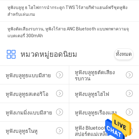
หูฟังบลูทู ธ ไฮไฟการนำกระดูก TWS ไร้สายกีฬาแฮนด์ฟรีชุดหูฟัง
สำหรับเล่นเกม
หูฟังตัดเสียงรบกวน, หูฟังไร้สาย ANC Bluetooth แบบพกพาความจุ
แบตเตอรี่ 300mAh
หมวดหมู่ยอดนิยม
ทั้งหมด
หูฟังบลูทูธตัดเสียง
หูฟังบลูทูธแบบมีสาย
รบกวน
หูฟังบลูทูธสเตอริโอ
หูฟังบลูทูธไฮไฟ
หูฟังเกมมิ่งแบบมีสาย
หูฟังบลูทูธเรืองแสง
หูฟัง Bluetooth แบบ
หูฟังบลูทูธในหู
สปอร์ตแม่เหล็ก