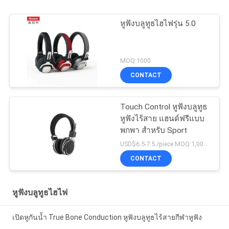
หูฟังบลูทูธไฮไฟรุ่น 5.0
MOQ:1000
CONTACT
Touch Control หูฟังบลูทูธ
หูฟังไร้สาย แฮนด์ฟรีแบบ
พกพา สำหรับ Sport
USD$6.5-7.5 /piece MOQ:1,000 ชิ้นต่อรายการ
CONTACT
หูฟังบลูทูธไฮไฟ
เปิดหูกันน้ำ True Bone Conduction หูฟังบลูทูธไร้สายกีฬาหูฟัง