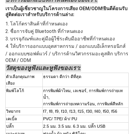
เราเป็นผู้เชี่ยวชาญในโครงการเสียง OEM/ODM!ยินดีต้อนรับ
สู่ติดต่อเราสำหรับบริการด้านล่าง:
1. โลโก้ตราสินค้าที่กำหนดเอง
2. ชื่อการจับคู่ Bluetooth ที่กำหนดเอง
3. บรรจุภัณฑ์และคู่มือผู้ใช้ระดับมืออาชีพที่กำหนดเอง
4. ให้บริการออกแบบอุตสาหกรรม / ออกแบบอิเล็กทรอนิกส์
/ ออกแบบซอฟต์แวร์ / บริการด้านวิศวกรรมอะคูสติก บริการ
OEM / ODM
วัสดุของหูฟังและหูฟังของเรา:
ตัวเลือกคุณภาพ
ธรรมดา ดีกว่า ดีที่สุด
เสียง
พิมพ์โลโก้
การพิมพ์ผ้าไหม, เลเซอร์, การพิมพ์การถ่ายเท
น้ำ,
การพิมพ์การถ่ายเทความร้อน, การพิมพ์สีหลัก
วิทยากร
f7, f8, f9, f10, f13, f15, f30, f40, f50, f56
เคเบิ้ล
PVC/ TPE/ ผ้า/ PU
ปลั๊ก
2.5 มม. 3.5 มม. 6.3 มม. ปลั๊ก USB
เบาะรองหู
ฟองน้ำ ผ้า หนัง ซิลิโคน