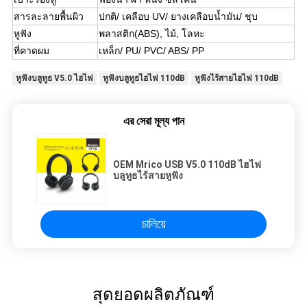
สารละลายพื้นผิว
ปกติ/ เคลือบ UV/ ยางเคลือบน้ำมัน/ ชุบ
หูฟัง
พลาสติก(ABS), ไม้, โลหะ
ที่คาดผม
เหล็ก/ PU/ PVC/ ABS/ PP
หูฟังบลูทูธ V5.0 ไฮไฟ
หูฟังบลูทูธไฮไฟ 110dB
หูฟังไร้สายไฮไฟ 110dB
এর সেরা মূল্য পান
OEM Mrico USB V5.0 110dB ไฮไฟ
บลูทูธไร้สายหูฟัง
চালিয়ে
สุดยอดผลิตภัณฑ์