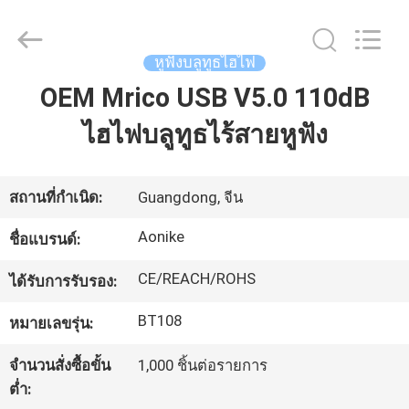
©
2020
-
2025
Shengpai
หูฟังบลูทูธไฮไฟ
Electronics
Co,ltd.
OEM Mrico USB V5.0 110dB
All
บ้าน
Rights
Reserved.
ไฮไฟบลูทูธไร้สายหูฟัง
ผลิตภัณฑ์
สถานที่กำเนิด:
Guangdong, จีน
เกี่ยว
Aonike
ชื่อแบรนด์:
กับ
CE/REACH/ROHS
ได้รับการรับรอง:
เรา
BT108
หมายเลขรุ่น:
จำนวนสั่งซื้อขั้น
1,000 ชิ้นต่อรายการ
ทัวร์
ต่ำ: