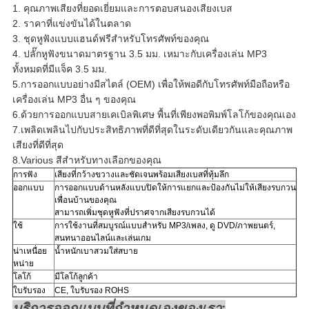
1. คุณภาพเสียงที่ยอดเยี่ยมและการตอบสนองเสียงเบส
2. ราคาที่แข่งขันได้ในตลาด
3. ชุดหูฟังแบบแฮนด์ฟรีสำหรับโทรศัพท์ของคุณ
4. ปลั๊กหูฟังขนาดมาตรฐาน 3.5 มม. เหมาะกับเครื่องเล่น MP3
ทั้งหมดที่มีแจ็ค 3.5 มม.
5.การออกแบบอย่างมีสไตล์ (OEM) เพื่อให้พอดีกับโทรศัพท์มือถือหรือ
เครื่องเล่น MP3 อื่น ๆ ของคุณ
6.ด้วยการออกแบบสายเคเบิลพิเศษ พื้นที่เพียงพอพิมพ์โลโก้ของคุณเอง
7.เพลิดเพลินไปกับประสิทธิภาพที่ดีที่สุดในระดับเดียวกันและคุณภาพ
เสียงที่ดีที่สุด
8.Various สีสำหรับทางเลือกของคุณ
การฟัง
เสียงที่กว้างขวางและชัดเจนพร้อมเสียงเบสที่ทุ้มลึก
ออกแบบ
การออกแบบด้านหลังแบบปิดให้การแยกและป้องกันไม่ให้เสียงรบกวน
เพื่อนบ้านของคุณ
สามารถเพิ่มชุดหูฟังที่ปราศจากเสียงรบกวนได้
ใช้
การใช้งานที่สมบูรณ์แบบสำหรับ
MP3/เพลง, ดู DVD/ภาพยนตร์,
สนทนาออนไลน์และเล่นเกม
น่าเหนื่อย
น้ำหนักเบาสวมใส่สบาย
หน่าย
โลโก้
มีโลโก้ลูกค้า
ใบรับรอง
CE, ใบรับรอง ROHS
บริการออกแบบที่กำหนดเองของเรา: