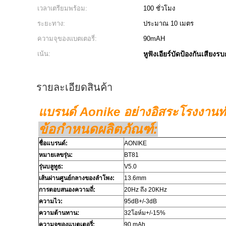
เวลาเตรียมพร้อม:
100 ชั่วโมง
ระยะทาง:
ประมาณ 10 เมตร
ความจุของแบตเตอรี่:
90mAH
เน้น:
หูฟังเอียร์บัดป้องกันเสียง
รายละเอียดสินค้า
แบรนด์ Aonike อย่างอิสระโรงงานทำค
ข้อกำหนดผลิตภัณฑ์:
ชื่อแบรนด์:
AONIKE
หมายเลขรุ่น:
BT81
รุ่นบลูทูธ:
V5.0
เส้นผ่านศูนย์กลางของลำโพง:
13.6mm
การตอบสนองความถี่:
20Hz ถึง 20KHz
ความไว:
95dB+/-3dB
ความต้านทาน:
32โอห์ม+/-15%
ความจุของแบตเตอรี่:
90 mAh