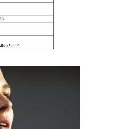
USB
icro 5pin *1