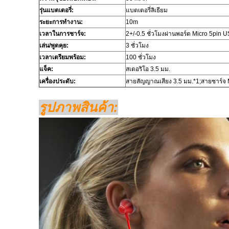
รุ่นแบตเตอรี่:
แบตเตอรี่ลิเธียม
ระยะการทำงาน:
10m
เวลาในการชาร์จ:
2+/-0.5 ชั่วโมงผ่านพอร์ต Micro 5pin 
เล่น/พูดคุย:
3 ชั่วโมง
เวลาเตรียมพร้อม:
100 ชั่วโมง
แจ็ค:
สเตอริโอ 3.5 มม.
เครื่องประดับ:
สายสัญญาณเสียง 3.5 มม.*1;สายชาร์จ M
รูปภาพสินค้า: