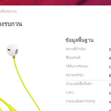
ัดเสียงรบกวน
ียงรบกวน
ข้อมูลพื้นฐาน
สถานที่กำเนิด:
G
ชื่อแบรนด์:
A
ได้รับการรับรอง:
หมายเลขรุ่น:
B
จำนวนสั่งซื้อขั้นต่ำ:
1
ราคา:
U
รายละเอียดการบรรจุ:
บ
ก