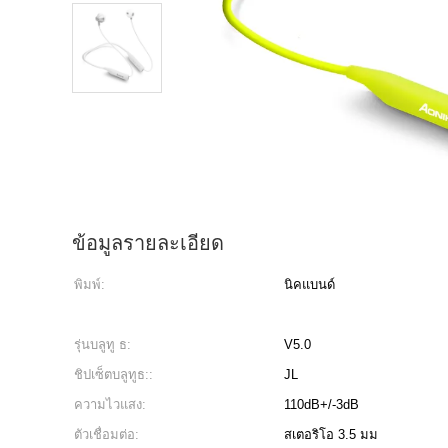
ข้อมูลรายละเอียด
พิมพ์:
นิคแบนด์
รุ่นบลูทู ธ:
V5.0
ชิปเซ็ตบลูทูธ::
JL
ความไวแสง:
110dB+/-3dB
ตัวเชื่อมต่อ:
สเตอริโอ 3.5 มม