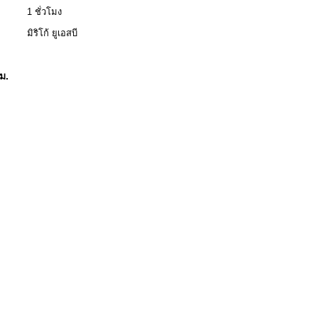
1 ชั่วโมง
มิริโก้ ยูเอสบี
ม.