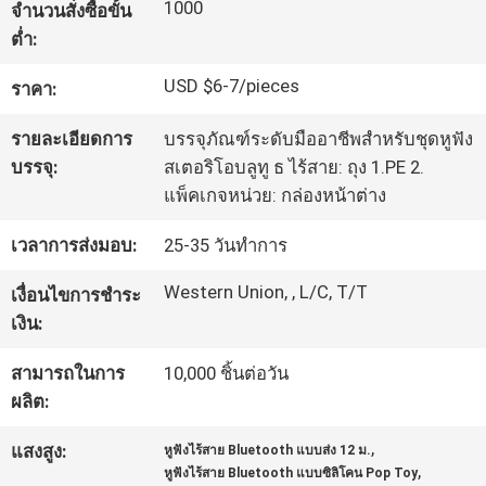
1000
จำนวนสั่งซื้อขั้น
โรงงาน
ต่ำ:
USD $6-7/pieces
ราคา:
ควบคุม
รายละเอียดการ
บรรจุภัณฑ์ระดับมืออาชีพสำหรับชุดหูฟัง
คุณภาพ
บรรจุ:
สเตอริโอบลูทู ธ ไร้สาย: ถุง 1.PE 2.
แพ็คเกจหน่วย: กล่องหน้าต่าง
ติดต่อ
เวลาการส่งมอบ:
25-35 วันทำการ
เรา
Western Union, , L/C, T/T
เงื่อนไขการชำระ
เงิน:
ขอ
สามารถในการ
10,000 ชิ้นต่อวัน
ผลิต:
อ้าง
,
แสงสูง:
หูฟังไร้สาย Bluetooth แบบส่ง 12 ม.
,
หูฟังไร้สาย Bluetooth แบบซิลิโคน Pop Toy