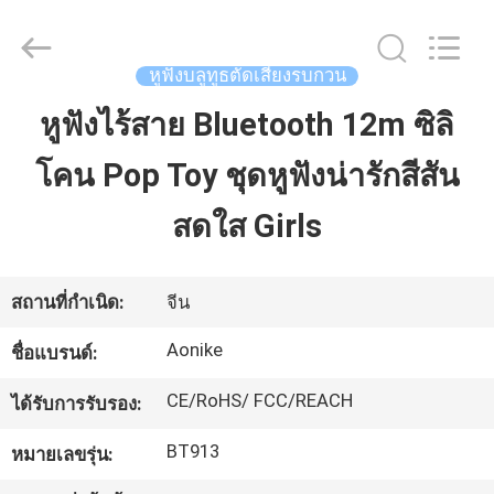
©
2020
-
2025
Shengpai
หูฟังบลูทูธตัดเสียงรบกวน
Electronics
Co,ltd.
All
หูฟังไร้สาย Bluetooth 12m ซิลิ
บ้าน
Rights
Reserved.
โคน Pop Toy ชุดหูฟังน่ารักสีสัน
ผลิตภัณฑ์
สดใส Girls
เกี่ยว
สถานที่กำเนิด:
จีน
กับ
Aonike
ชื่อแบรนด์:
เรา
CE/RoHS/ FCC/REACH
ได้รับการรับรอง:
BT913
หมายเลขรุ่น:
ทัวร์