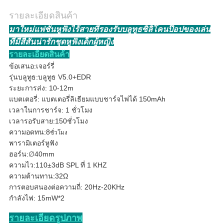
รายละเอียดสินค้า
มาใหม่แฟชั่นหูฟังไร้สายที่รองรับบลูทูธซิลิโคนป๊อปของเล่น
ที่มีสีสันน่ารักชุดหูฟังเด็กผู้หญิง
รายละเอียดสินค้า
ข้อเสนอ:เจอร์รี่
รุ่นบลูทูธ:บลูทูธ V5.0+EDR
ระยะการส่ง: 10-12m
แบตเตอรี่: แบตเตอรี่ลิเธียมแบบชาร์จไฟได้ 150mAh
เวลาในการชาร์จ: 1 ชั่วโมง
เวลารอรับสาย:150ชั่วโมง
ความอดทน:8
ชั่วโมง
พารามิเตอร์หูฟัง
ฮอร์น:∅40mm
ความไว:110±3dB SPL ที่ 1 KHZ
ความต้านทาน:32Ω
การตอบสนองต่อความถี่: 20Hz-20KHz
กำลังไฟ: 15mW*2
รายละเอียดรูปภาพ