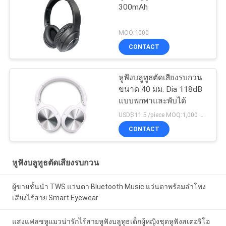
300mAh
MOQ:1000
CONTACT
หูฟังบลูทูธตัดเสียงรบกวน
ขนาด 40 มม. Dia 118dB
แบบพกพาและพับได้
USD$11.5 /piece MOQ:1,000 ชิ้นต่อรายการ
CONTACT
หูฟังบลูทูธตัดเสียงรบกวน
ผู้ขายชั้นนำ TWS แว่นตา Bluetooth Music แว่นตาพร้อมลำโพง
เสียงไร้สาย Smart Eyewear
แสงแฟลชหูแมวน่ารักไร้สายหูฟังบลูทูธเด็กผู้หญิงชุดหูฟังสเตอริโอ