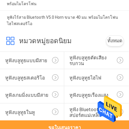
พร้อมไมโครโฟน
หูฟังไร้สาย Bluetooth V5.0 Horn ขนาด 40 มม. พร้อมไมโครโฟน
ไฮไฟสเตอริโอ
หมวดหมู่ยอดนิยม
ทั้งหมด
หูฟังบลูทูธตัดเสียง
หูฟังบลูทูธแบบมีสาย
รบกวน
หูฟังบลูทูธสเตอริโอ
หูฟังบลูทูธไฮไฟ
หูฟังเกมมิ่งแบบมีสาย
หูฟังบลูทูธเรืองแสง
หูฟัง Bluetooth แบบ
หูฟังบลูทูธในหู
สปอร์ตแม่เหล็ก
ขอใบเสนอราคา