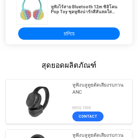
หูฟังไร้สาย Bluetooth 12m ซิลิโคน
Pop Toy ชุดหูฟังน่ารักสีสันสดใส
Girls
চালিয়ে
สุดยอดผลิตภัณฑ์
หูฟังบลูทูธตัดเสียงรบกวน
ANC
MOQ:1000
CONTACT
หูฟังบลูทูธตัดเสียงรบกวน