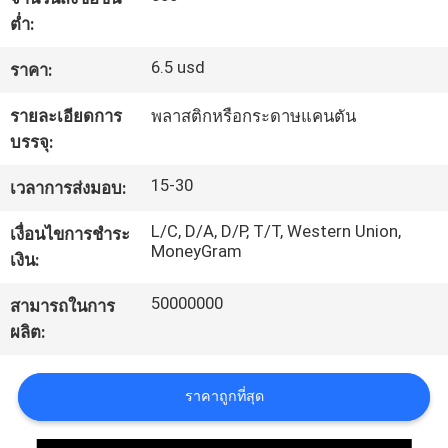
โรงงาน
ต่ำ:
6.5 usd
ราคา:
ควบคุม
รายละเอียดการ
พลาสติกหรือกระดาษแคนตัน
บรรจุ:
คุณภาพ
15-30
เวลาการส่งมอบ:
ติดต่อ
L/C, D/A, D/P, T/T, Western Union,
เงื่อนไขการชำระ
MoneyGram
เงิน:
เรา
50000000
สามารถในการ
ผลิต:
ขอ
อ้าง
ราคาถูกที่สุด