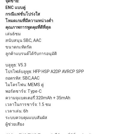
จุดขาย:
ENC แบบคู่
กรณีแฟชั่นโปร่งใส
โหมดเกมที่มีความหน่วงต่ำ
คุณภาพการพูดคุยที่ดีที่สุด
เล่น6ชม
สนับสนุน SBC, AAC
ขนาดกะทัดรัด
ลูกค้าแบรนด์ได้รับการอนุมัติ
บลูทูธ: V5.3
โปรไฟล์บลูทูธ: HFP HSP A2DP AVRCP SPP
ถอดรหัส: SBC,AAC
ไมโครโฟน: MEMS คู่
พอร์ตชาร์จ: Type-C
ความจุแบตเตอรี่:320mAh + 35mAh
เวลาในการชาร์จ: 1.5 ชม
เวลาเล่น: 6h
ระบบควบคุมแบบสัมผัส
ผู้ช่วยเสียง