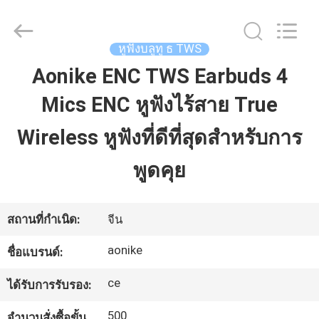
©
2020
-
2025
Shengpai
หูฟังบลูทู ธ TWS
Electronics
Co,ltd.
Aonike ENC TWS Earbuds 4
All
บ้าน
Rights
Reserved.
Mics ENC หูฟังไร้สาย True
ผลิตภัณฑ์
Wireless หูฟังที่ดีที่สุดสำหรับการ
พูดคุย
เกี่ยว
กับ
สถานที่กำเนิด:
จีน
เรา
aonike
ชื่อแบรนด์:
ce
ได้รับการรับรอง:
ทัวร์
500
จำนวนสั่งซื้อขั้น