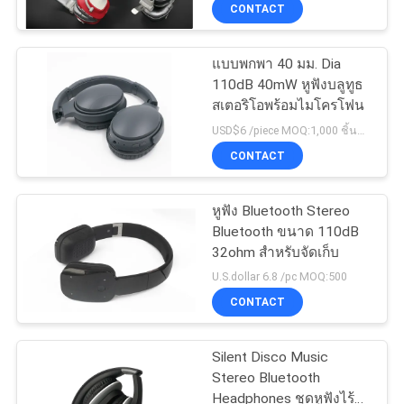
CONTACT
โรงงาน
แบบพกพา 40 มม. Dia
110dB 40mW หูฟังบลูทูธ
ควบคุม
สเตอริโอพร้อมไมโครโฟน
คุณภาพ
USD$6 /piece MOQ:1,000 ชิ้นต่อรายการ
CONTACT
ติดต่อ
หูฟัง Bluetooth Stereo
Bluetooth ขนาด 110dB
เรา
32ohm สำหรับจัดเก็บ
U.S.dollar 6.8 /pc MOQ:500
CONTACT
ขอ
อ้าง
Silent Disco Music
Stereo Bluetooth
Headphones ชุดหูฟังไร้