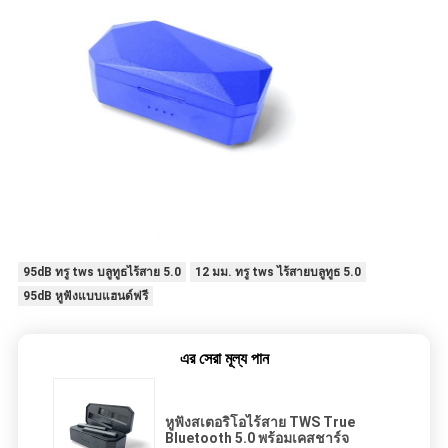
95dB ทรู tws บลูทูธไร้สาย 5.0
12 มม. ทรู tws ไร้สายบลูทูธ 5.0
95dB หูฟังแบบแฮนด์ฟรี
এর সেরা মূল্য পান
หูฟังสเตอริโอไร้สาย TWS True
Bluetooth 5.0 พร้อมเคสชาร์จ