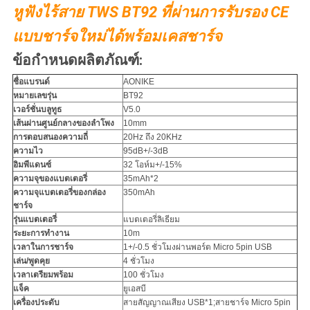
หูฟังไร้สาย TWS BT92 ที่ผ่านการรับรอง CE
แบบชาร์จใหม่ได้พร้อมเคสชาร์จ
ข้อกำหนดผลิตภัณฑ์:
ชื่อแบรนด์
AONIKE
หมายเลขรุ่น
BT92
เวอร์ชั่นบลูทูธ
V5.0
เส้นผ่านศูนย์กลางของลำโพง
10mm
การตอบสนองความถี่
20Hz ถึง 20KHz
ความไว
95dB+/-3dB
อิมพีแดนซ์
32 โอห์ม+/-15%
ความจุของแบตเตอรี่
35mAh*2
ความจุแบตเตอรี่ของกล่อง
350mAh
ชาร์จ
รุ่นแบตเตอรี่
แบตเตอรี่ลิเธียม
ระยะการทำงาน
10m
เวลาในการชาร์จ
1+/-0.5 ชั่วโมงผ่านพอร์ต Micro 5pin USB
เล่น/พูดคุย
4 ชั่วโมง
เวลาเตรียมพร้อม
100 ชั่วโมง
แจ็ค
ยูเอสบี
เครื่องประดับ
สายสัญญาณเสียง USB*1;สายชาร์จ Micro 5pin