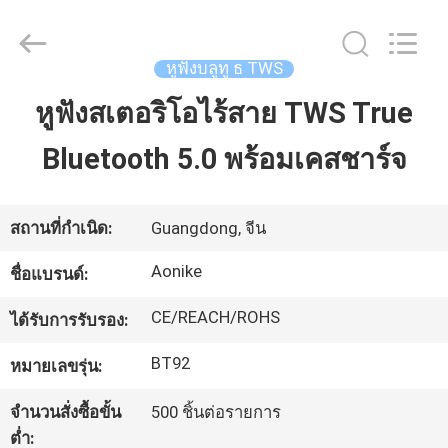
©
2020
-
2025
Shengpai
หูฟังบลูทู ธ TWS
Electronics
Co,ltd.
All
หูฟังสเตอริโอไร้สาย TWS True
บ้าน
Rights
Reserved.
Bluetooth 5.0 พร้อมเคสชาร์จ
ผลิตภัณฑ์
สถานที่กำเนิด:
Guangdong, จีน
เกี่ยว
Aonike
ชื่อแบรนด์:
กับ
CE/REACH/ROHS
ได้รับการรับรอง:
เรา
BT92
หมายเลขรุ่น:
จำนวนสั่งซื้อขั้น
500 ชิ้นต่อรายการ
ทัวร์
ต่ำ: