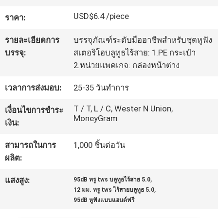
โรงงาน
USD$6.4 /piece
ราคา:
รายละเอียดการ
บรรจุภัณฑ์ระดับมืออาชีพสำหรับชุดหูฟัง
ควบคุม
บรรจุ:
สเตอริโอบลูทูธไร้สาย: 1.PE กระเป๋า
2.หน่วยแพคเกจ: กล่องหน้าต่าง
คุณภาพ
เวลาการส่งมอบ:
25-35 วันทำการ
ติดต่อ
T / T, L / C, Wester N Union,
เงื่อนไขการชำระ
MoneyGram
เงิน:
เรา
สามารถในการ
1,000 ชิ้นต่อวัน
ผลิต:
ขอ
,
แสงสูง:
95dB ทรู tws บลูทูธไร้สาย 5.0
,
อ้าง
12 มม. ทรู tws ไร้สายบลูทูธ 5.0
95dB หูฟังแบบแฮนด์ฟรี